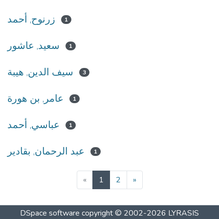
زرنوح, أحمد
1
سعيد, عاشور
1
سيف الدين, هيبة
3
عامر, بن هورة
1
عباسي, أحمد
1
عبد الرحمان, بقادير
1
(current)
«
1
2
»
DSpace software
copyright © 2002-2026
LYRASIS