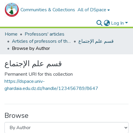
Communities & Collections
All of DSpace
Log In
Home
Professors' articles
Articles of professors of the Faculty of Humanities and Social Sciences
قسم علم الإجتماع
Browse by Author
قسم علم الإجتماع
Permanent URI for this collection
https://dspace.univ-
ghardaia.edu.dz.dz/handle/123456789/8647
Browse